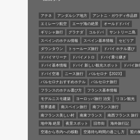
アテネ
アンダルシア地方
アントニ・ガウディ作品群
エミレーツ航空
エーゲ海の絶景
オールドドバイ
ギリシャ旅行
グラナダ
コルドバ
サントリーニ島
スペインのホテル情報
スペイン基本情報
セビリア
ダウンタウン
トゥールーズ旅行
ドバイ ホテル選び
ドバイマリーナ
ドバイメトロ
ドバイ乗り継ぎ
ドバイ基本情報
ドバイ 新しい観光スポット
ドバイ旅
ドバイ空港
ニース旅行
バルセロナ【2023】
バルセロナおすすめホテル
バルセロナ旅行
フランスのホテル選び方
フランス基本情報
モデルニスモ建築
ヨーロッパ旅行 治安
リヨン観光
世界遺産
南スペイン旅行
南フランス旅行
南フランス美しい村
南東フランス
南西フランス 旅行
地中海 絶景
夜景スポット
旧市街
海外旅行記
空港から市内への移動
空港待ち時間の過ごし方
鷲の