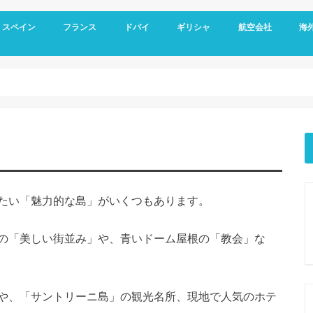
スペイン
フランス
ドバイ
ギリシャ
航空会社
海
スペイン基本情報
バルセロナ旅行
グラナダ
コルドバ
アンダルシア地方
セビリア
マドリード
フランス基本情報
リヨン観光
トゥールーズ旅行
ニース旅行
南フランス旅行
ドバイ空港
ドバイ基本情報
オールドドバイ
ダウンタウン
ドバイマリーナ
デザートサファリ
ドバイメトロ
ドバイ 新しい観光スポット
ドバイ ホテル選び
アテネ観光
サントリーニ島 観光
メテオラ観光
エミレーツ航空
スカイエクスプレス
マイレージプログラ
海外
空港
クレ
オプ
観光
たい「魅力的な島」がいくつもあります。
の「美しい街並み」や、青いドーム屋根の「教会」な
や、「サントリーニ島」の観光名所、現地で人気のホテ