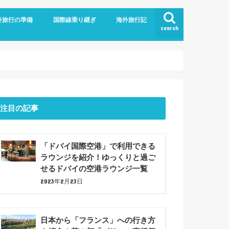
外旅行の準備
国際線乗り継ぎ
海外旅行記
search
航空
ム
旅行の持ち物
での暇つぶしアイデア7選！
ジットカード
ショナルツアー
プラン
ドバイ乗り継ぎ
バルセロナ観光(2023年6月)
注目の記事
「ドバイ国際空港」で利用できる
ラウンジを紹介！ゆっくりと過ご
せるドバイの空港ラウンジ一覧
2023年2月23日
日本から「フランス」への行き方