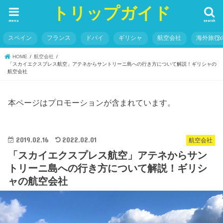
トリップガイド
menu
search
スペイン
フランス
ドバイ
ギリシャ
航空会社
海外旅行
HOME
航空会社
「スカイエクスプレス航空」アテネからサントリーニ島への行き方について解説！ギリシャの
航空会社
本ページはプロモーションが含まれています。
2019.02.16
2022.02.01
航空会社
「スカイエクスプレス航空」アテネからサン
トリーニ島への行き方について解説！ギリシ
ャの航空会社