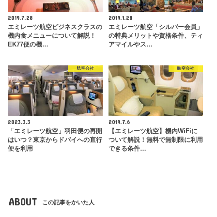
2019.7.28
2019.1.28
エミレーツ航空ビジネスクラスの
エミレーツ航空「シルバー会員」
機内食メニューについて解説！
の特典メリットや資格条件、ティ
EK77便の機…
アマイルやス…
航空会社
航空会社
2023.3.3
2019.7.6
「エミレーツ航空」羽田便の再開
【エミレーツ航空】機内WiFiに
はいつ？東京からドバイへの直行
ついて解説！無料で無制限に利用
便を利用
できる条件…
ABOUT
この記事をかいた人