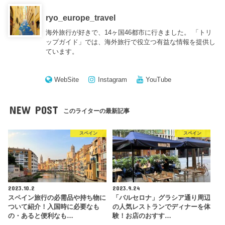
ryo_europe_travel
海外旅行が好きで、14ヶ国46都市に行きました。 「トリ
ップガイド」では、海外旅行で役立つ有益な情報を提供し
ています。
WebSite
Instagram
YouTube
NEW POST
このライターの最新記事
スペイン
スペイン
2023.10.2
2023.9.24
スペイン旅行の必需品や持ち物に
「バルセロナ」グラシア通り周辺
ついて紹介！入国時に必要なも
の人気レストランでディナーを体
の・あると便利なも…
験！お店のおすす…