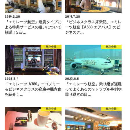
2019.2.20
2019.7.28
『エミレーツ航空』運賃タイプに
「ビジネスクラス搭乗記」エミレ
よる特典サービスの違いについて
ーツ航空【A380 エアバス】のビ
解説！Sav…
ジネスク…
航空会社
航空会社
2023.3.4
2023.8.5
「エミレーツ A380」エコノミー
「エミレーツ航空」乗り継ぎ遅延
＆ビジネスクラスの座席や機内食
ってよくあるの？トラブル事例や
を紹介！…
乗り継ぎの目…
航空会社
航空会社