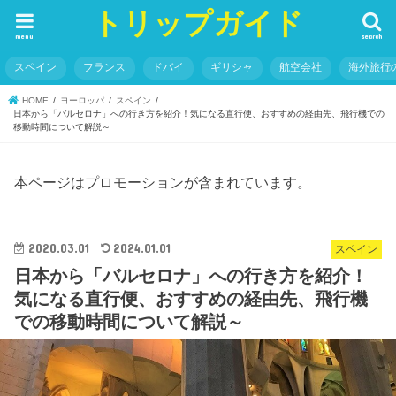
トリップガイド
menu
search
スペイン
フランス
ドバイ
ギリシャ
航空会社
海外旅行
HOME
ヨーロッパ
スペイン
日本から「バルセロナ」への行き方を紹介！気になる直行便、おすすめの経由先、飛行機での
移動時間について解説～
本ページはプロモーションが含まれています。
2020.03.01
2024.01.01
スペイン
日本から「バルセロナ」への行き方を紹介！
気になる直行便、おすすめの経由先、飛行機
での移動時間について解説～