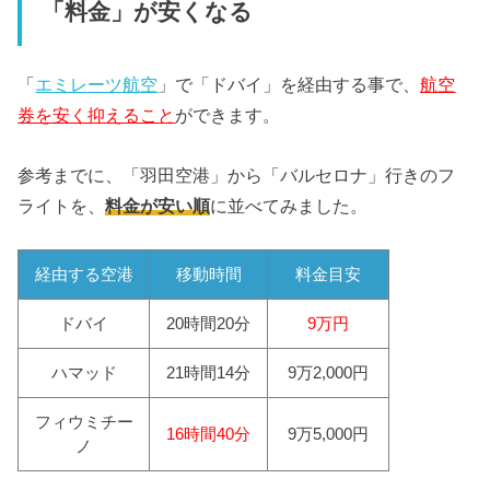
「料金」が安くなる
「
エミレーツ航空
」で「ドバイ」を経由する事で、
航空
券を安く抑えること
ができます。
参考までに、「羽田空港」から「バルセロナ」行きのフ
ライトを、
料金が安い順
に並べてみました。
経由する空港
移動時間
料金目安
ドバイ
20時間20分
9万円
ハマッド
21時間14分
9万2,000円
フィウミチー
16時間40分
9万5,000円
ノ