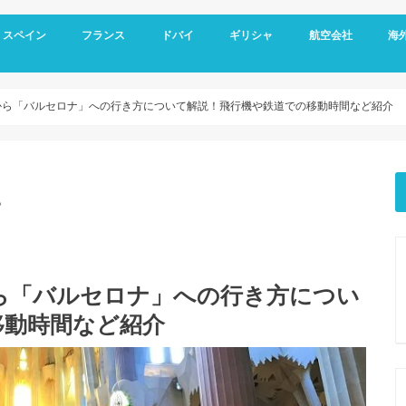
スペイン
フランス
ドバイ
ギリシャ
航空会社
海
スペイン基本情報
バルセロナ旅行
グラナダ
コルドバ
アンダルシア地方
セビリア
マドリード
フランス基本情報
リヨン観光
トゥールーズ旅行
ニース旅行
南フランス旅行
ドバイ空港
ドバイ基本情報
オールドドバイ
ダウンタウン
ドバイマリーナ
デザートサファリ
ドバイメトロ
ドバイ 新しい観光スポット
ドバイ ホテル選び
アテネ観光
サントリーニ島 観光
メテオラ観光
エミレーツ航空
スカイエクスプレス
マイレージプログラ
海外
空港
クレ
オプ
観光
から「バルセロナ」への行き方について解説！飛行機や鉄道での移動時間など紹介
。
ら「バルセロナ」への行き方につい
移動時間など紹介