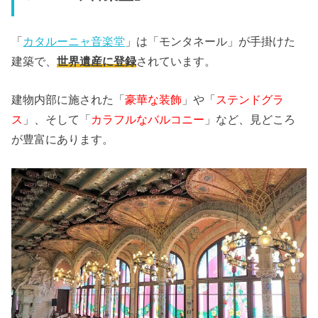
「
カタルーニャ音楽堂
」は「モンタネール」が手掛けた
建築で、
世界遺産に登録
されています。
建物内部に施された「
豪華な装飾
」や「
ステンドグラ
ス
」、そして「
カラフルなバルコニー
」など、見どころ
が豊富にあります。