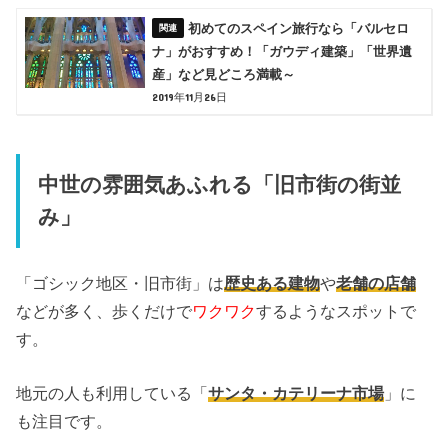
初めてのスペイン旅行なら「バルセロ
ナ」がおすすめ！「ガウディ建築」「世界遺
産」など見どころ満載～
2019年11月26日
中世の雰囲気あふれる「旧市街の街並
み」
「ゴシック地区・旧市街」は
歴史ある建物
や
老舗の店舗
などが多く、歩くだけで
ワクワク
するようなスポットで
す。
地元の人も利用している「
サンタ・カテリーナ市場
」に
も注目です。