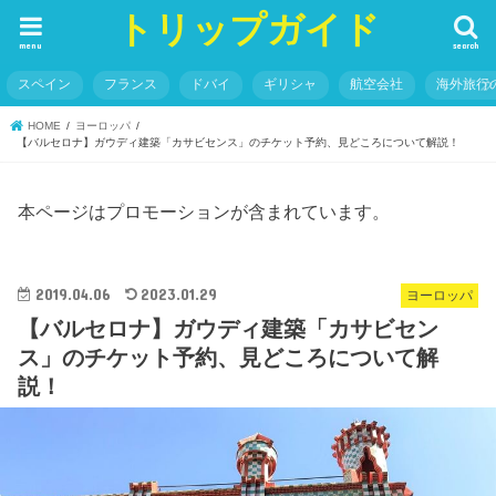
トリップガイド
menu
search
スペイン
フランス
ドバイ
ギリシャ
航空会社
海外旅行
HOME
ヨーロッパ
【バルセロナ】ガウディ建築「カサビセンス」のチケット予約、見どころについて解説！
本ページはプロモーションが含まれています。
2019.04.06
2023.01.29
ヨーロッパ
【バルセロナ】ガウディ建築「カサビセン
ス」のチケット予約、見どころについて解
説！