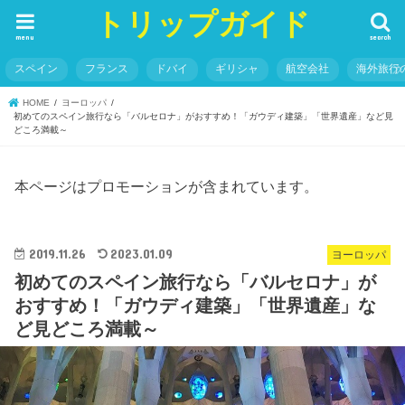
トリップガイド
menu
search
スペイン
フランス
ドバイ
ギリシャ
航空会社
海外旅行
HOME
ヨーロッパ
初めてのスペイン旅行なら「バルセロナ」がおすすめ！「ガウディ建築」「世界遺産」など見
どころ満載～
本ページはプロモーションが含まれています。
2019.11.26
2023.01.09
ヨーロッパ
初めてのスペイン旅行なら「バルセロナ」が
おすすめ！「ガウディ建築」「世界遺産」な
ど見どころ満載～