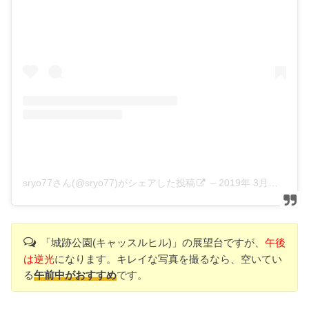
sryo77さん(@sryo77)がシェアした投稿
–
2019年 3月月27日午後7時37分PDT
「城跡公園(キャッスルヒル)」の展望台ですが、
午後
は逆光
になります。キレイな写真を撮るなら、空いてい
る
午前中がおすすめ
です。