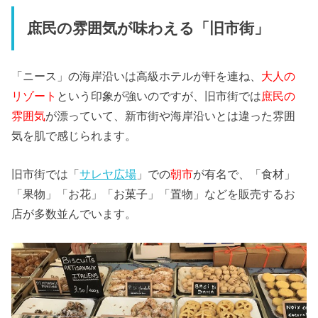
庶民の雰囲気が味わえる「旧市街」
「ニース」の海岸沿いは高級ホテルが軒を連ね、
大人の
リゾート
という印象が強いのですが、旧市街では
庶民の
雰囲気
が漂っていて、新市街や海岸沿いとは違った雰囲
気を肌で感じられます。
旧市街では「
サレヤ広場
」での
朝市
が有名で、「食材」
「果物」「お花」「お菓子」「置物」などを販売するお
店が多数並んでいます。