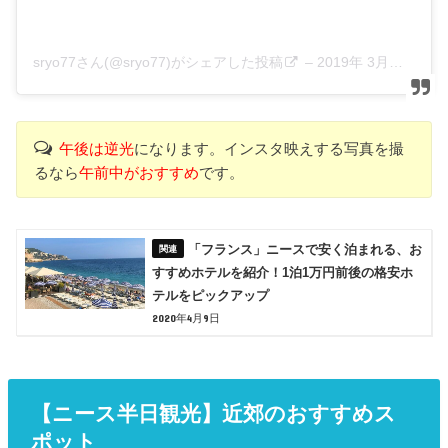
sryo77さん(@sryo77)がシェアした投稿
–
2019年 3月月14日午後5時47分PDT
午後は逆光
になります。インスタ映えする写真を撮
るなら
午前中がおすすめ
です。
「フランス」ニースで安く泊まれる、お
すすめホテルを紹介！1泊1万円前後の格安ホ
テルをピックアップ
2020年4月9日
【ニース半日観光】近郊のおすすめス
ポット