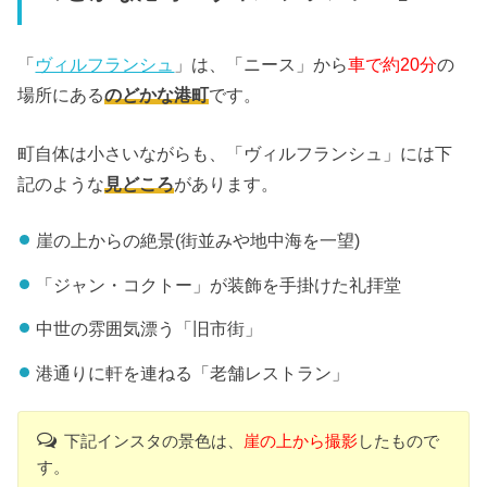
「
ヴィルフランシュ
」は、「ニース」から
車で約20分
の
場所にある
のどかな港町
です。
町自体は小さいながらも、「ヴィルフランシュ」には下
記のような
見どころ
があります。
崖の上からの絶景(街並みや地中海を一望)
「ジャン・コクトー」が装飾を手掛けた礼拝堂
中世の雰囲気漂う「旧市街」
港通りに軒を連ねる「老舗レストラン」
下記インスタの景色は、
崖の上から撮影
したもので
す。