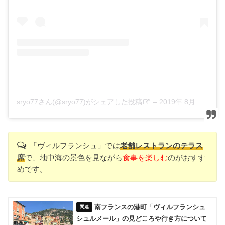
sryo77さん(@sryo77)がシェアした投稿
–
2019年 8月月24日午前4時21分PDT
「ヴィルフランシュ」では
老舗レストランのテラス
席
で、地中海の景色を見ながら
食事を楽しむ
のがおすす
めです。
南フランスの港町「ヴィルフランシュ
シュルメール」の見どころや行き方について