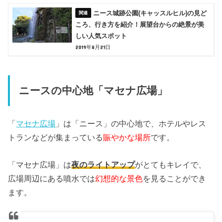
ニース城跡公園(キャッスルヒル)の見ど
ころ、行き方を紹介！展望台からの絶景が美
しい人気スポット
2019年8月21日
ニースの中心地「マセナ広場」
「
マセナ広場
」は「ニース」の中心地で、ホテルやレス
トランなどが集まっている
賑やかな場所
です。
「マセナ広場」は
夜のライトアップ
がとてもキレイで、
広場周辺にある噴水では
幻想的な景色
を見ることができ
ます。