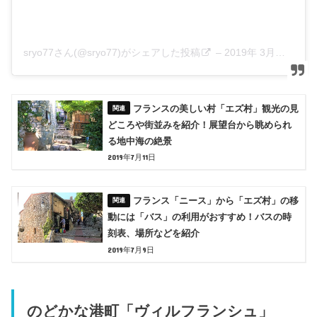
sryo77さん(@sryo77)がシェアした投稿
–
2019年 3月月23日午後6時34分PDT
フランスの美しい村「エズ村」観光の見
どころや街並みを紹介！展望台から眺められ
る地中海の絶景
2019年7月11日
フランス「ニース」から「エズ村」の移
動には「バス」の利用がおすすめ！バスの時
刻表、場所などを紹介
2019年7月9日
のどかな港町「ヴィルフランシュ」