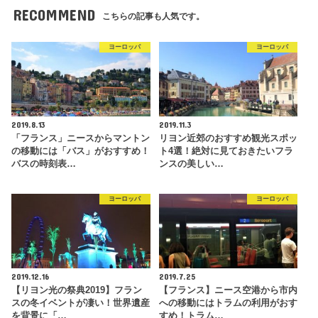
RECOMMEND
こちらの記事も人気です。
ヨーロッパ
ヨーロッパ
2019.8.13
2019.11.3
「フランス」ニースからマントン
リヨン近郊のおすすめ観光スポッ
の移動には「バス」がおすすめ！
ト4選！絶対に見ておきたいフラ
バスの時刻表…
ンスの美しい…
ヨーロッパ
ヨーロッパ
2019.12.16
2019.7.25
【リヨン光の祭典2019】フラン
【フランス】ニース空港から市内
スの冬イベントが凄い！世界遺産
への移動にはトラムの利用がおす
を背景に「…
すめ！トラム…