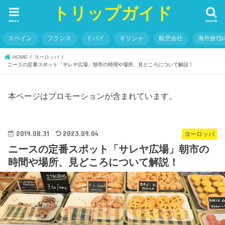
トリップガイド
menu
search
スペイン
フランス
ドバイ
ギリシャ
航空会社
海外旅行
HOME
ヨーロッパ
ニースの定番スポット「サレヤ広場」朝市の時間や場所、見どころについて解説！
本ページはプロモーションが含まれています。
2019.08.31
2023.09.04
ヨーロッパ
ニースの定番スポット「サレヤ広場」朝市の
時間や場所、見どころについて解説！