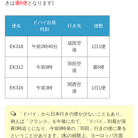
きは
週6便
となります)
ドバイ出発
便名
行き先
便数
時刻
成田空
EK318
午前2時40分
1日1便
港
羽田空
EK312
午前8時
週6便
港
関西空
EK316
午前3時
1日1便
港
「ドバイ」から日本行きの便が少ないこともあり、
例えば「フランス」を午後に出て、「ドバイ」到着が深
夜0時近くになり、午前8時発の「羽田」行きの便に乗る
ということがあります。(私の経験上、ヨーロッパ方面