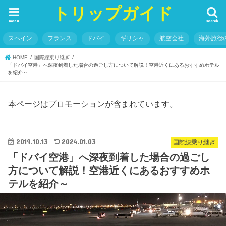
トリップガイド
menu
search
スペイン
フランス
ドバイ
ギリシャ
航空会社
海外旅行
HOME
国際線乗り継ぎ
「ドバイ空港」へ深夜到着した場合の過ごし方について解説！空港近くにあるおすすめホテル
を紹介～
本ページはプロモーションが含まれています。
2019.10.13
2024.01.03
国際線乗り継ぎ
「ドバイ空港」へ深夜到着した場合の過ごし
方について解説！空港近くにあるおすすめホ
テルを紹介～