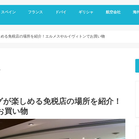
スペイン
フランス
ドバイ
ギリシャ
航空会社
海
スペイン基本情報
バルセロナ旅行
グラナダ
コルドバ
アンダルシア地方
セビリア
マドリード
フランス基本情報
リヨン観光
トゥールーズ旅行
ニース旅行
南フランス旅行
ドバイ空港
ドバイ基本情報
オールドドバイ
ダウンタウン
ドバイマリーナ
デザートサファリ
ドバイメトロ
ドバイ 新しい観光スポット
ドバイ ホテル選び
アテネ観光
サントリーニ島 観光
メテオラ観光
エミレーツ航空
スカイエクスプレス
マイレージプログラ
海外
空港
クレ
オプ
観光
しめる免税店の場所を紹介！エルメスやルイヴィトンでお買い物
。
グが楽しめる免税店の場所を紹介！
お買い物