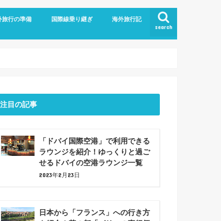
外旅行の準備
国際線乗り継ぎ
海外旅行記
search
航空
ム
旅行の持ち物
での暇つぶしアイデア7選！
ジットカード
ショナルツアー
プラン
ドバイ乗り継ぎ
バルセロナ観光(2023年6月)
注目の記事
「ドバイ国際空港」で利用できる
ラウンジを紹介！ゆっくりと過ご
せるドバイの空港ラウンジ一覧
2023年2月23日
日本から「フランス」への行き方