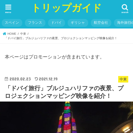
トリップガイド
menu
search
スペイン
フランス
ドバイ
ギリシャ
航空会社
海外旅行
HOME
中東
「ドバイ旅行」ブルジュハリファの夜景、プロジェクションマッピング映像を紹介！
本ページはプロモーションが含まれています。
2020.02.23
2021.12.19
中東
「ドバイ旅行」ブルジュハリファの夜景、プ
ロジェクションマッピング映像を紹介！