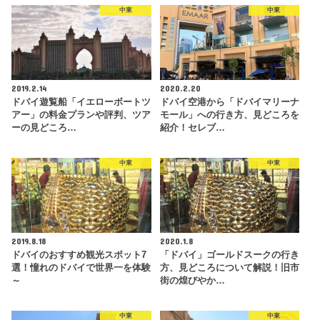
中東
中東
2019.2.14
2020.2.20
ドバイ遊覧船「イエローボートツ
ドバイ空港から「ドバイマリーナ
アー」の料金プランや評判、ツア
モール」への行き方、見どころを
ーの見どころ…
紹介！セレブ…
中東
中東
2019.8.18
2020.1.8
ドバイのおすすめ観光スポット7
「ドバイ」ゴールドスークの行き
選！憧れのドバイで世界一を体験
方、見どころについて解説！旧市
～
街の煌びやか…
中東
中東