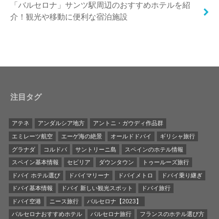
「バルセロナ」サンツ駅周辺のおすすめホテルを紹
介！観光や移動に便利な宿泊施設
注目タグ
アテネ
アンダルシア地方
アントニ・ガウディ作品群
エミレーツ航空
エーゲ海の絶景
オールドドバイ
ギリシャ旅行
グラナダ
コルドバ
サントリーニ島
スペインのホテル情報
スペイン基本情報
セビリア
ダウンタウン
トゥールーズ旅行
ドバイ ホテル選び
ドバイマリーナ
ドバイメトロ
ドバイ乗り継ぎ
ドバイ基本情報
ドバイ 新しい観光スポット
ドバイ旅行
ドバイ空港
ニース旅行
バルセロナ【2023】
バルセロナおすすめホテル
バルセロナ旅行
フランスのホテル選び方