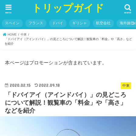
トリップガイド
menu
search
スペイン
フランス
ドバイ
ギリシャ
航空会社
海外旅行
HOME
中東
「ドバイアイ（アインドバイ）」の見どころについて解説！観覧車の「料金」や「高さ」など
を紹介
本ページはプロモーションが含まれています。
2020.02.15
2022.09.18
中東
「ドバイアイ（アインドバイ）」の見どころ
について解説！観覧車の「料金」や「高さ」
などを紹介