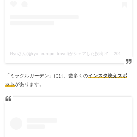
Ryoさん(@ryo_europe_travel)がシェアした投稿
–
2019年 4月月27日午前4時17分PDT
「ミラクルガーデン」には、数多くの
インスタ映えスポ
ット
があります。