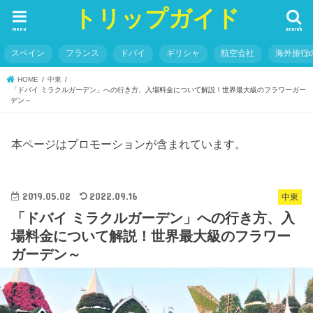
トリップガイド
menu
search
スペイン
フランス
ドバイ
ギリシャ
航空会社
海外旅行
HOME
中東
「ドバイ ミラクルガーデン」への行き方、入場料金について解説！世界最大級のフラワーガー
デン～
本ページはプロモーションが含まれています。
2019.05.02
2022.09.16
中東
「ドバイ ミラクルガーデン」への行き方、入
場料金について解説！世界最大級のフラワー
ガーデン～