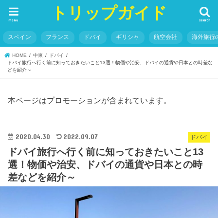
トリップガイド
menu
search
スペイン
フランス
ドバイ
ギリシャ
航空会社
海外旅行
HOME
中東
ドバイ
ドバイ旅行へ行く前に知っておきたいこと13選！物価や治安、ドバイの通貨や日本との時差な
どを紹介～
本ページはプロモーションが含まれています。
2020.04.30
2022.09.07
ドバイ
ドバイ旅行へ行く前に知っておきたいこと13
選！物価や治安、ドバイの通貨や日本との時
差などを紹介～