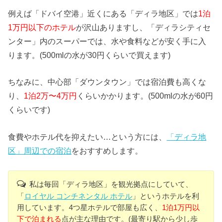
例えば「ドバイ空港」近くにある「ディラ地区」では
1泊
1万円以下のホテル
が沢山ありますし、「ディラシティセ
ンター」内のスーパーでは、水や食料などが安く手に入
ります。(500mlの水が30円くらいで買えます)
ちなみに、中心部「ダウンタウン」では宿泊費も高くな
り、
1泊2万〜4万円
くらいかかります。(500mlの水が60円
くらいです)
食費やホテル代を抑えたい…という方には、
「ディラ地
区」周辺での宿泊
をおすすめします。
私は毎回「ディラ地区」を観光拠点にしていて、
「
ロイヤル コンチネンタル ホテル
」というホテルを利
用しています。4つ星ホテルで部屋も広く、
1泊1万円以
下で泊まれる
点が主な理由です。(最寄り駅から少し歩