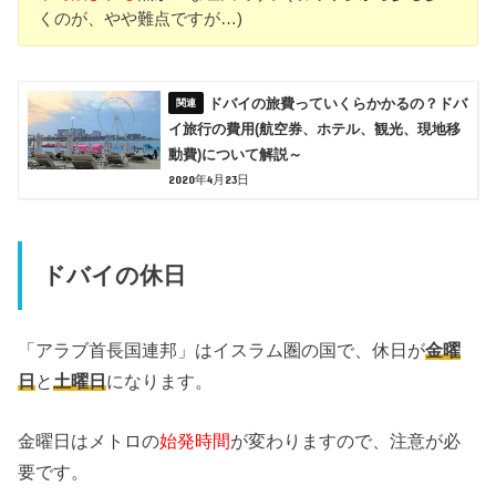
くのが、やや難点ですが…)
ドバイの旅費っていくらかかるの？ドバ
イ旅行の費用(航空券、ホテル、観光、現地移
動費)について解説～
2020年4月23日
ドバイの休日
「アラブ首長国連邦」はイスラム圏の国で、休日が
金曜
日
と
土曜日
になります。
金曜日はメトロの
始発時間
が変わりますので、注意が必
要です。