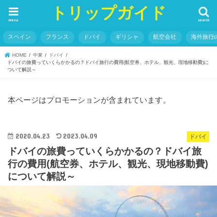
トリップガイド
menu
search
スペイン
フランス
ドバイ
ギリシャ
航空会社
海外旅行
HOME
中東
ドバイ
ドバイの旅費っていくらかかるの？ドバイ旅行の費用(航空券、ホテル、観光、現地移動費)に
ついて解説～
本ページはプロモーションが含まれています。
2020.04.23
2023.04.09
ドバイ
ドバイの旅費っていくらかかるの？ドバイ旅
行の費用(航空券、ホテル、観光、現地移動費)
について解説～