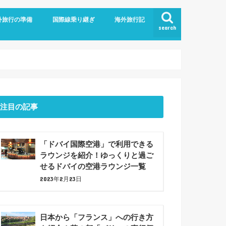
外旅行の準備
国際線乗り継ぎ
海外旅行記
search
航空
ム
旅行の持ち物
での暇つぶしアイデア7選！
ジットカード
ショナルツアー
プラン
ドバイ乗り継ぎ
バルセロナ観光(2023年6月)
注目の記事
「ドバイ国際空港」で利用できる
ラウンジを紹介！ゆっくりと過ご
せるドバイの空港ラウンジ一覧
2023年2月23日
日本から「フランス」への行き方