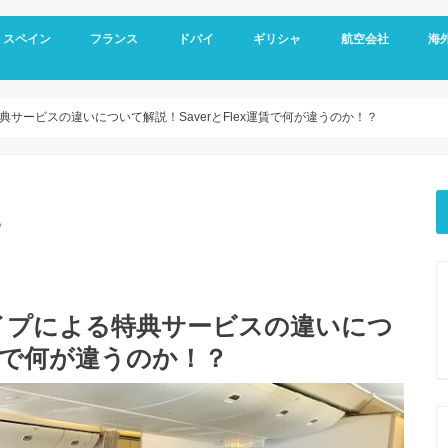
スペイン
フランス
ドバイ
ギリシャ
航空会社
海
スペイン基本情報
バルセロナ旅行
グラナダ
コルドバ
アンダルシア地方
セビリア
マドリード
フランス基本情報
リヨン観光
トゥールーズ旅行
ニース旅行
南フランス旅行
ドバイ空港
ドバイ基本情報
オールドドバイ
ダウンタウン
ドバイマリーナ
デザートサファリ
ドバイメトロ
ドバイ 新しい観光スポット
ドバイ ホテル選び
アテネ観光
サントリーニ島 観光
メテオラ観光
エミレーツ航空
スカイエクスプレス
マイレージプログラ
海外
空港
クレ
オプ
観光
サービスの違いについて解説！SaverとFlex運賃で何が違うのか！？
。
イプによる特典サービスの違いにつ
運賃で何が違うのか！？