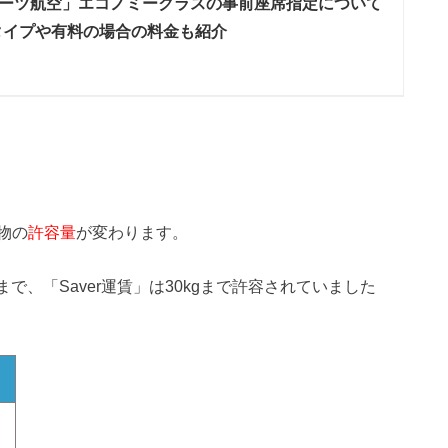
ーツ航空」エコノミークラスの事前座席指定について
タイプや有料の場合の料金も紹介
物の
許容量
が変わります。
0kgまで、「Saver運賃」は30kgまで許容されていました