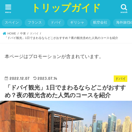
トリップガイド
menu
search
スペイン
フランス
ドバイ
ギリシャ
航空会社
海外旅行
HOME
中東
ドバイ
「ドバイ観光」1日でまわるならどこがおすすめ？夜の観光含めた人気のコースを紹介
本ページはプロモーションが含まれています。
2022.12.07
2023.07.14
ドバイ
「ドバイ観光」1日でまわるならどこがおすす
め？夜の観光含めた人気のコースを紹介