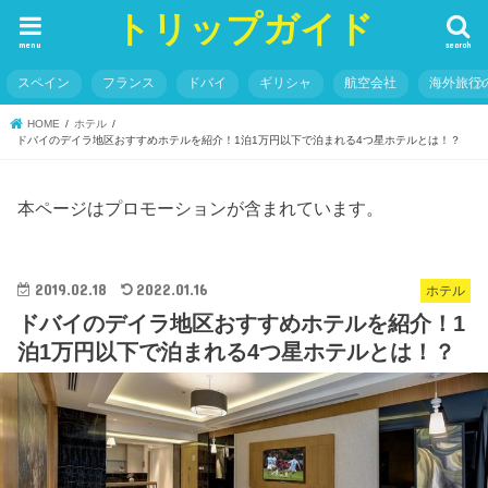
トリップガイド
menu
search
スペイン
フランス
ドバイ
ギリシャ
航空会社
海外旅行
HOME
ホテル
ドバイのデイラ地区おすすめホテルを紹介！1泊1万円以下で泊まれる4つ星ホテルとは！？
本ページはプロモーションが含まれています。
2019.02.18
2022.01.16
ホテル
ドバイのデイラ地区おすすめホテルを紹介！1
泊1万円以下で泊まれる4つ星ホテルとは！？