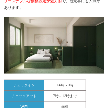
リーズナブルな価格設定が魅力的
で、観光客にも人気が
あります。
チェックイン
14時～0時
チェックアウト
7時～12時まで
WiFi
無料