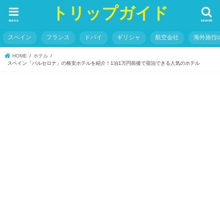
トリップガイド
menu
search
スペイン
フランス
ドバイ
ギリシャ
航空会社
海外旅行
HOME
ホテル
スペイン「バルセロナ」の格安ホテルを紹介！1泊1万円前後で宿泊できる人気のホテル