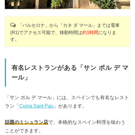
「バルセロナ」から「カネ ダ マール」までは電車
(R1)でアクセス可能で、移動時間は
約1時間
になりま
す。
有名レストランがある「サン ポル デ マ
ール」
「サン ポル デ マール」には、スペインでも有名なレスト
ラン「
Cuina Sant Pau
」があります。
話題のミシュラン店
で、本格的なスペイン料理を味わう
ことができます。