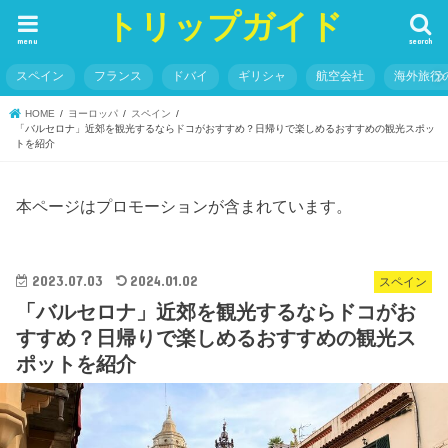
トリップガイド
menu
search
スペイン
フランス
ドバイ
ギリシャ
航空会社
海外旅行
HOME
ヨーロッパ
スペイン
「バルセロナ」近郊を観光するならドコがおすすめ？日帰りで楽しめるおすすめの観光スポッ
トを紹介
本ページはプロモーションが含まれています。
2023.07.03
2024.01.02
スペイン
「バルセロナ」近郊を観光するならドコがお
すすめ？日帰りで楽しめるおすすめの観光ス
ポットを紹介