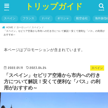
トリップガイド
menu
search
スペイン
フランス
ドバイ
ギリシャ
航空会社
海外旅行
HOME
ヨーロッパ
スペイン
「スペイン」セビリア空港から市内への行き方について解説！安くて便利な「バス」の利用が
おすすめ～
本ページはプロモーションが含まれています。
2022.01.11
2023.04.24
スペイン
「スペイン」セビリア空港から市内への行き
方について解説！安くて便利な「バス」の利
用がおすすめ～