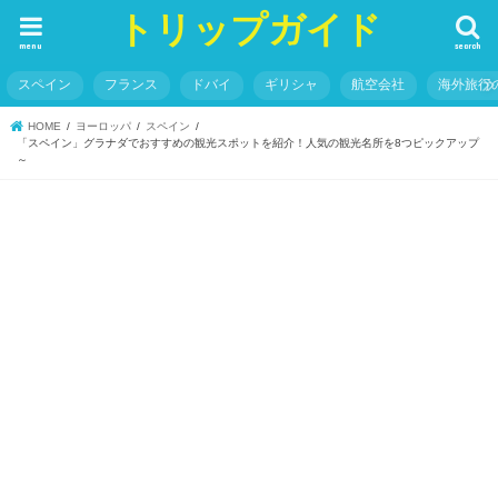
トリップガイド
menu
search
スペイン
フランス
ドバイ
ギリシャ
航空会社
海外旅行
HOME
ヨーロッパ
スペイン
「スペイン」グラナダでおすすめの観光スポットを紹介！人気の観光名所を8つピックアップ
～