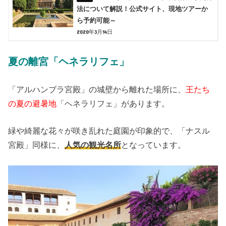
法について解説！公式サイト、現地ツアーか
ら予約可能～
2020年3月14日
夏の離宮「ヘネラリフェ」
「アルハンブラ宮殿」の城壁から離れた場所に、
王たち
の夏の避暑地
「ヘネラリフェ」があります。
緑や綺麗な花々が咲き乱れた庭園が印象的で、「ナスル
宮殿」同様に、
人気の観光名所
となっています。