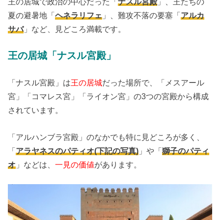
王の居城で政治の中心だった「
ナスル宮殿
」、王たちの
夏の避暑地「
ヘネラリフェ
」、難攻不落の要塞「
アルカ
サバ
」など、見どころ満載です。
王の居城「ナスル宮殿」
「ナスル宮殿」は
王の居城
だった場所で、「メスアール
宮」「コマレス宮」「ライオン宮」の3つの宮殿から構成
されています。
「アルハンブラ宮殿」のなかでも特に見どころが多く、
「
アラヤネスのパティオ(下記の写真)
」や「
獅子のパティ
オ
」などは、
一見の価値
があります。