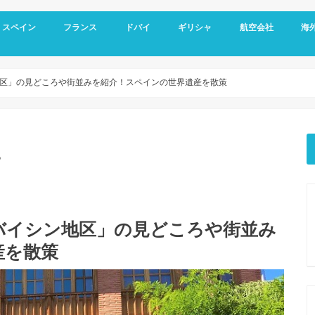
スペイン
フランス
ドバイ
ギリシャ
航空会社
海
スペイン基本情報
バルセロナ旅行
グラナダ
コルドバ
アンダルシア地方
セビリア
マドリード
フランス基本情報
リヨン観光
トゥールーズ旅行
ニース旅行
南フランス旅行
ドバイ空港
ドバイ基本情報
オールドドバイ
ダウンタウン
ドバイマリーナ
デザートサファリ
ドバイメトロ
ドバイ 新しい観光スポット
ドバイ ホテル選び
アテネ観光
サントリーニ島 観光
メテオラ観光
エミレーツ航空
スカイエクスプレス
マイレージプログラ
海外
空港
クレ
オプ
観光
区」の見どころや街並みを紹介！スペインの世界遺産を散策
。
バイシン地区」の見どころや街並み
産を散策