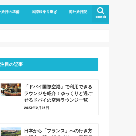
外旅行の準備
国際線乗り継ぎ
海外旅行記
search
航空
ム
旅行の持ち物
での暇つぶしアイデア7選！
ジットカード
ショナルツアー
プラン
ドバイ乗り継ぎ
バルセロナ観光(2023年6月)
注目の記事
「ドバイ国際空港」で利用できる
ラウンジを紹介！ゆっくりと過ご
せるドバイの空港ラウンジ一覧
2023年2月23日
日本から「フランス」への行き方