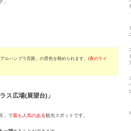
テ」
アルハンブラ宮殿」の景色を眺められます。(
夜のライ
ラス広場(展望台)」
区」で
最も人気のある
観光スポットです。
を一望
することができます。