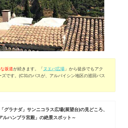
急な坂道
が続きます。「
ヌエバ広場
」から徒歩でもアク
ズです。(C31のバスが、アルバイシン地区の巡回バス
「グラナダ」サンニコラス広場(展望台)の見どころ、
アルハンブラ宮殿」の絶景スポット～