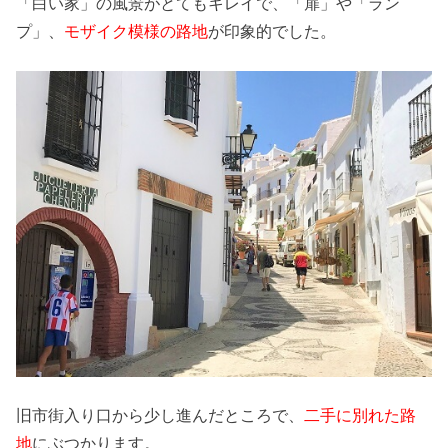
「白い家」の風景がとてもキレイで、「扉」や「ラン
プ」、
モザイク模様の路地
が印象的でした。
旧市街入り口から少し進んだところで、
二手に別れた路
地
にぶつかります。