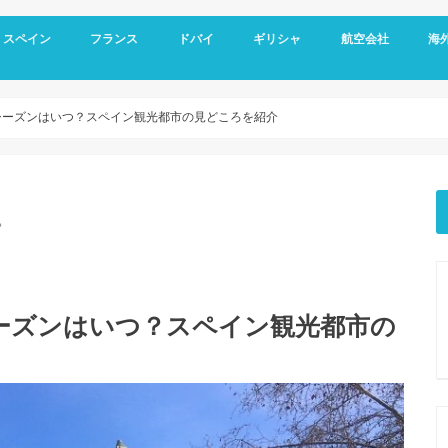
スペイン
フランス
ドバイ
ギリシャ
航空会社
海
スペイン基本情報
バルセロナ旅行
グラナダ
コルドバ
アンダルシア地方
セビリア
マドリード
フランス基本情報
リヨン観光
トゥールーズ旅行
ニース旅行
南フランス旅行
ドバイ空港
ドバイ基本情報
オールドドバイ
ダウンタウン
ドバイマリーナ
デザートサファリ
ドバイメトロ
ドバイ 新しい観光スポット
ドバイ ホテル選び
アテネ観光
サントリーニ島 観光
メテオラ観光
エミレーツ航空
スカイエクスプレス
マイレージプログラ
海外
空港
クレ
オプ
観光
シーズンはいつ？スペイン観光都市の見どころを紹介
。
ーズンはいつ？スペイン観光都市の