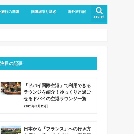
外旅行の準備
国際線乗り継ぎ
海外旅行記
search
航空
ム
旅行の持ち物
での暇つぶしアイデア7選！
ジットカード
ショナルツアー
プラン
ドバイ乗り継ぎ
バルセロナ観光(2023年6月)
注目の記事
「ドバイ国際空港」で利用できる
ラウンジを紹介！ゆっくりと過ご
せるドバイの空港ラウンジ一覧
2023年2月23日
日本から「フランス」への行き方