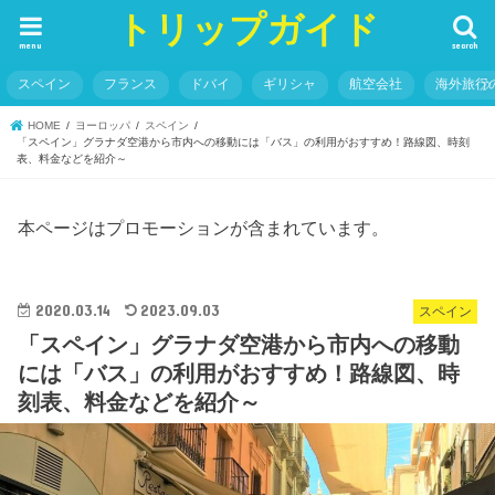
トリップガイド
menu
search
スペイン
フランス
ドバイ
ギリシャ
航空会社
海外旅行
HOME
ヨーロッパ
スペイン
「スペイン」グラナダ空港から市内への移動には「バス」の利用がおすすめ！路線図、時刻
表、料金などを紹介～
本ページはプロモーションが含まれています。
2020.03.14
2023.09.03
スペイン
「スペイン」グラナダ空港から市内への移動
には「バス」の利用がおすすめ！路線図、時
刻表、料金などを紹介～