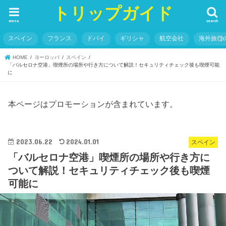
トリップガイド
menu
search
スペイン
フランス
ドバイ
ギリシャ
航空会社
海外旅行
HOME
ヨーロッパ
スペイン
「バルセロナ空港」喫煙所の場所や行き方について解説！セキュリティチェック後も喫煙可能
に
本ページはプロモーションが含まれています。
2023.06.22
2024.01.01
スペイン
「バルセロナ空港」喫煙所の場所や行き方に
ついて解説！セキュリティチェック後も喫煙
可能に