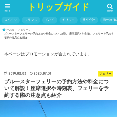
トリップガイド
menu
search
スペイン
フランス
ドバイ
ギリシャ
航空会社
海外旅行
HOME
フェリー
ブルースターフェリーの予約方法や料金について解説！座席選択や時刻表、フェリーを予約す
る際の注意点も紹介
本ページはプロモーションが含まれています。
2019.02.03
2023.07.31
フェリー
ブルースターフェリーの予約方法や料金につ
いて解説！座席選択や時刻表、フェリーを予
約する際の注意点も紹介