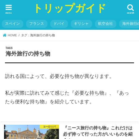
トリップガイド
menu
search
スペイン
フランス
ドバイ
ギリシャ
航空会社
海外旅行
HOME
タグ : 海外旅行の持ち物
海外旅行の持ち物
訪れる国によって、必要な持ち物が異なります。
私が実際に訪れてみて感じた『必要な持ち物』、『あっ
たら便利な持ち物』を紹介しています。
ヨーロッパ
『ニース旅行の持ち物』これだけは
必ず持って行った方がいいものを紹