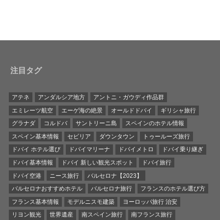
注目タグ
アテネ
アンダルシア地方
アントニ・ガウディ作品群
エミレーツ航空
エーゲ海の絶景
オールドドバイ
ギリシャ旅行
グラナダ
コルドバ
サントリーニ島
スペインのホテル情報
スペイン基本情報
セビリア
ダウンタウン
トゥールーズ旅行
ドバイ ホテル選び
ドバイマリーナ
ドバイメトロ
ドバイ乗り継ぎ
ドバイ基本情報
ドバイ 新しい観光スポット
ドバイ旅行
ドバイ空港
ニース旅行
バルセロナ【2023】
バルセロナおすすめホテル
バルセロナ旅行
フランスのホテル選び方
フランス基本情報
モデルニスモ建築
ヨーロッパ旅行 治安
リヨン観光
世界遺産
南スペイン旅行
南フランス旅行