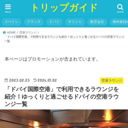
トリップガイド
menu
search
スペイン
フランス
ドバイ
ギリシャ
航空会社
海外旅行
HOME
空港ラウンジ
「ドバイ国際空港」で利用できるラウンジを紹介！ゆっくりと過ごせるドバイの空港ラウンジ
一覧
本ページはプロモーションが含まれています。
2023.02.23
2024.01.02
空港ラウンジ
「ドバイ国際空港」で利用できるラウンジを
紹介！ゆっくりと過ごせるドバイの空港ラウ
ンジ一覧