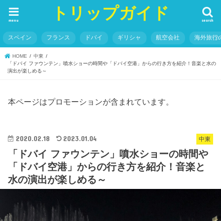
トリップガイド
menu
search
スペイン
フランス
ドバイ
ギリシャ
航空会社
海外旅行
HOME
中東
「ドバイ ファウンテン」噴水ショーの時間や「ドバイ空港」からの行き方を紹介！音楽と水の
演出が楽しめる～
本ページはプロモーションが含まれています。
2020.02.18
2023.01.04
中東
「ドバイ ファウンテン」噴水ショーの時間や
「ドバイ空港」からの行き方を紹介！音楽と
水の演出が楽しめる～