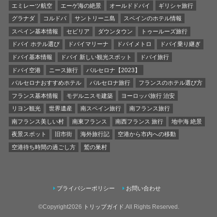
エミレーツ航空
エーゲ海の絶景
オールドドバイ
ギリシャ旅行
グラナダ
コルドバ
サントリーニ島
スペインのホテル情報
スペイン基本情報
セビリア
ダウンタウン
トゥールーズ旅行
ドバイ ホテル選び
ドバイマリーナ
ドバイメトロ
ドバイ乗り継ぎ
ドバイ基本情報
ドバイ 新しい観光スポット
ドバイ旅行
ドバイ空港
ニース旅行
バルセロナ【2023】
バルセロナおすすめホテル
バルセロナ旅行
フランスのホテル選び方
フランス基本情報
モデルニスモ建築
ヨーロッパ旅行 治安
リヨン観光
世界遺産
南スペイン旅行
南フランス旅行
南フランス美しい村
南東フランス
南西フランス 旅行
地中海 絶景
夜景スポット
旧市街
海外旅行記
空港から市内への移動
空港待ち時間の過ごし方
鷲の巣村
プライバシーポリシー
お問い合わせ
©Copyright2026
トリップガイド
.All Rights Reserved.