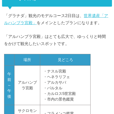
「グラナダ」観光のモデルコース2日目は、
世界遺産「ア
ルハンブラ宮殿」
をメインとしたプランになります。
「アルハンブラ宮殿」はとても広大で、ゆっくりと時間
をかけて観光したいスポットです。
場所
見どころ
・ナスル宮殿
午
・ヘネラリフェ
前
アルハンブ
・アルカサバ
～
ラ宮殿
・パルタル
午
・カルロス5世宮殿
後
・市内の景色鑑賞
サクロモン
・フラメンコ鑑賞