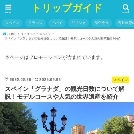
トリップガイド
menu
search
スペイン
フランス
ドバイ
ギリシャ
航空会社
海外旅行
HOME
ヨーロッパ
スペイン
スペイン「グラナダ」の観光日数について解説！モデルコースや人気の世界遺産を紹介
本ページはプロモーションが含まれています。
2022.02.20
2023.09.03
スペイン
スペイン「グラナダ」の観光日数について解
説！モデルコースや人気の世界遺産を紹介