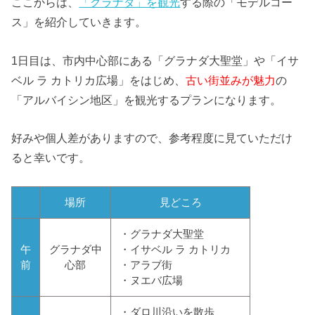
ここからは、
「グラナダ」を観光
する際の「モデルコー
ス」を紹介していきます。
1日目は、市内中心部にある「グラナダ大聖堂」や「イサ
ベル ラ カトリカ広場」をはじめ、
古い街並みが魅力
の
「アルバイシン地区」を観光するプランになります。
好みや個人差がありますので、参考程度に見ていただけ
ると幸いです。
場所
見どころ
・グラナダ大聖堂
午
グラナダ中
・イサベル ラ カトリカ
前
心部
・アラブ街
・ヌエバ広場
・ダロ川沿いを散歩