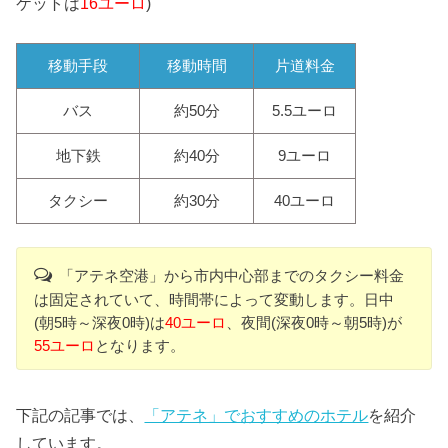
ケットは
16ユーロ
)
移動手段
移動時間
片道料金
バス
約50分
5.5ユーロ
地下鉄
約40分
9ユーロ
タクシー
約30分
40ユーロ
「アテネ空港」から市内中心部までのタクシー料金
は固定されていて、時間帯によって変動します。日中
(朝5時～深夜0時)は
40ユーロ
、夜間(深夜0時～朝5時)が
55ユーロ
となります。
下記の記事では、
「アテネ」でおすすめのホテル
を紹介
しています。