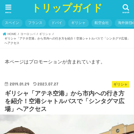
トリップガイド
menu
search
スペイン
フランス
ドバイ
ギリシャ
航空会社
海外旅行
HOME
ヨーロッパ
ギリシャ
ギリシャ「アテネ空港」から市内への行き方を紹介！空港シャトルバスで「シンタグマ広場」
へアクセス
本ページはプロモーションが含まれています。
2019.01.29
2023.07.27
ギリシャ
ギリシャ「アテネ空港」から市内への行き方
を紹介！空港シャトルバスで「シンタグマ広
場」へアクセス