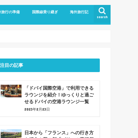
外旅行の準備
国際線乗り継ぎ
海外旅行記
search
航空
ム
旅行の持ち物
での暇つぶしアイデア7選！
ジットカード
ショナルツアー
プラン
ドバイ乗り継ぎ
バルセロナ観光(2023年6月)
注目の記事
「ドバイ国際空港」で利用できる
ラウンジを紹介！ゆっくりと過ご
せるドバイの空港ラウンジ一覧
2023年2月23日
日本から「フランス」への行き方