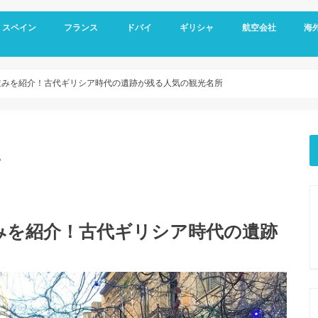
スペイン
フランス
ドバイ
ギリシャ
航空会社
海
スペイン基本情報
バルセロナ旅行
グラナダ
コルドバ
アンダルシア地方
セビリア
マドリード
フランス基本情報
リヨン観光
トゥールーズ旅行
ニース旅行
南フランス旅行
ドバイ空港
ドバイ基本情報
オールドドバイ
ダウンタウン
ドバイマリーナ
デザートサファリ
ドバイメトロ
ドバイ 新しい観光スポット
ドバイ ホテル選び
アテネ観光
サントリーニ島 観光
メテオラ観光
エミレーツ航空
スカイエクスプレス
マイレージプログラ
海外
空港
クレ
オプ
観光
並みを紹介！古代ギリシア時代の遺跡が残る人気の観光名所
。
みを紹介！古代ギリシア時代の遺跡