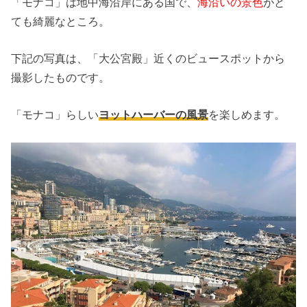
「モナコ」は地中海沿岸にある国で、
海沿いの景色
がと
ても綺麗なところ。
下記の写真は、「大公宮殿」近くのビュースポットから
撮影したものです。
「モナコ」らしい
ヨットハーバーの風景
を楽しめます。