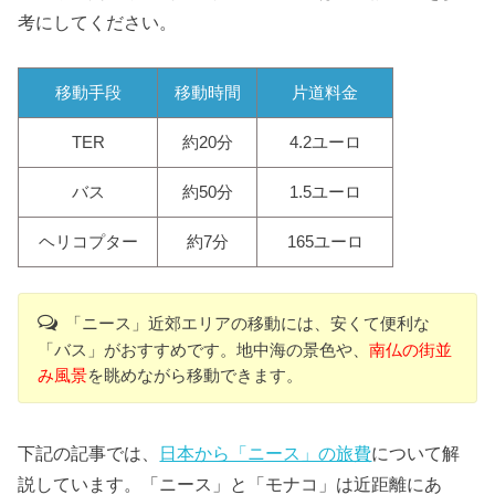
考にしてください。
移動手段
移動時間
片道料金
TER
約20分
4.2ユーロ
バス
約50分
1.5ユーロ
ヘリコプター
約7分
165ユーロ
「ニース」近郊エリアの移動には、安くて便利な
「バス」
がおすすめです。地中海の景色や、
南仏の街並
み風景
を眺めながら移動できます。
下記の記事では、
日本から「ニース」の旅費
について解
説しています。「ニース」と「モナコ」は近距離にあ