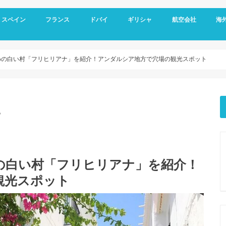
スペイン
フランス
ドバイ
ギリシャ
航空会社
海
スペイン基本情報
バルセロナ旅行
グラナダ
コルドバ
アンダルシア地方
セビリア
マドリード
フランス基本情報
リヨン観光
トゥールーズ旅行
ニース旅行
南フランス旅行
ドバイ空港
ドバイ基本情報
オールドドバイ
ダウンタウン
ドバイマリーナ
デザートサファリ
ドバイメトロ
ドバイ 新しい観光スポット
ドバイ ホテル選び
アテネ観光
サントリーニ島 観光
メテオラ観光
エミレーツ航空
スカイエクスプレス
マイレージプログラ
海外
空港
クレ
オプ
観光
めの白い村「フリヒリアナ」を紹介！アンダルシア地方で穴場の観光スポット
。
の白い村「フリヒリアナ」を紹介！
観光スポット