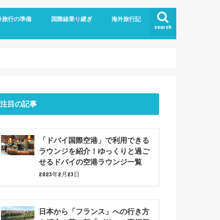
外旅行の準備
国際線乗り継ぎ
海外旅行記
search
航空
ム
旅行の持ち物
での暇つぶしアイデア7選！
ジットカード
ショナルツアー
プラン
ドバイ乗り継ぎ
バルセロナ観光(2023年6月)
注目の記事
「ドバイ国際空港」で利用できる
ラウンジを紹介！ゆっくりと過ご
せるドバイの空港ラウンジ一覧
2023年2月23日
日本から「フランス」への行き方