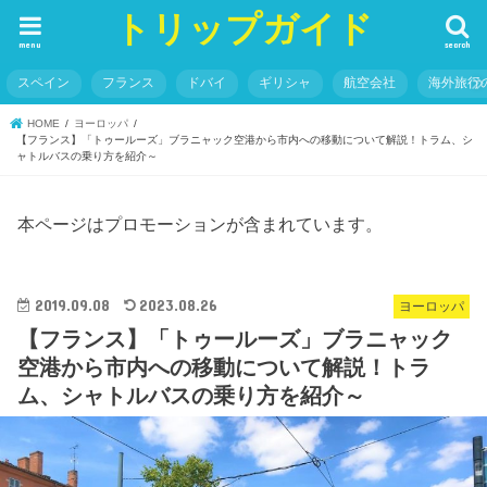
トリップガイド
menu
search
スペイン
フランス
ドバイ
ギリシャ
航空会社
海外旅行
HOME
ヨーロッパ
【フランス】「トゥールーズ」ブラニャック空港から市内への移動について解説！トラム、シ
ャトルバスの乗り方を紹介～
本ページはプロモーションが含まれています。
2019.09.08
2023.08.26
ヨーロッパ
【フランス】「トゥールーズ」ブラニャック
空港から市内への移動について解説！トラ
ム、シャトルバスの乗り方を紹介～