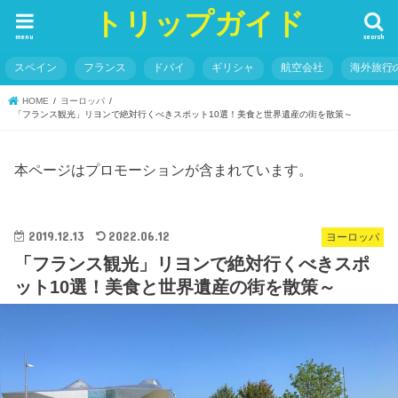
トリップガイド
menu
search
スペイン
フランス
ドバイ
ギリシャ
航空会社
海外旅行
HOME
ヨーロッパ
「フランス観光」リヨンで絶対行くべきスポット10選！美食と世界遺産の街を散策～
本ページはプロモーションが含まれています。
2019.12.13
2022.06.12
ヨーロッパ
「フランス観光」リヨンで絶対行くべきスポ
ット10選！美食と世界遺産の街を散策～