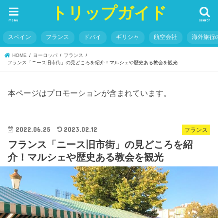
トリップガイド
menu
search
スペイン
フランス
ドバイ
ギリシャ
航空会社
海外旅行
HOME
ヨーロッパ
フランス
フランス「ニース旧市街」の見どころを紹介！マルシェや歴史ある教会を観光
本ページはプロモーションが含まれています。
2022.06.25
2023.02.12
フランス
フランス「ニース旧市街」の見どころを紹
介！マルシェや歴史ある教会を観光