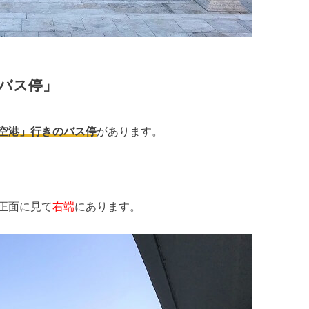
バス停」
空港」行きのバス停
があります。
正面に見て
右端
にあります。