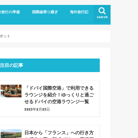
外旅行の準備
国際線乗り継ぎ
海外旅行記
search
航空
ム
旅行の持ち物
での暇つぶしアイデア7選！
ジットカード
ショナルツアー
プラン
ドバイ乗り継ぎ
バルセロナ観光(2023年6月)
ポット
注目の記事
「ドバイ国際空港」で利用できる
ラウンジを紹介！ゆっくりと過ご
せるドバイの空港ラウンジ一覧
2023年2月23日
日本から「フランス」への行き方