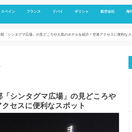
スペイン
フランス
ドバイ
ギリシャ
航空会社
海
スペイン基本情報
バルセロナ旅行
グラナダ
コルドバ
アンダルシア地方
セビリア
マドリード
フランス基本情報
リヨン観光
トゥールーズ旅行
ニース旅行
南フランス旅行
ドバイ空港
ドバイ基本情報
オールドドバイ
ダウンタウン
ドバイマリーナ
デザートサファリ
ドバイメトロ
ドバイ 新しい観光スポット
ドバイ ホテル選び
アテネ観光
サントリーニ島 観光
メテオラ観光
エミレーツ航空
スカイエクスプレス
マイレージプログラ
海外
空港
クレ
オプ
観光
心部「シンタグマ広場」の見どころや人気のホテルを紹介！空港アクセスに便利なス
。
部「シンタグマ広場」の見どころや
アクセスに便利なスポット