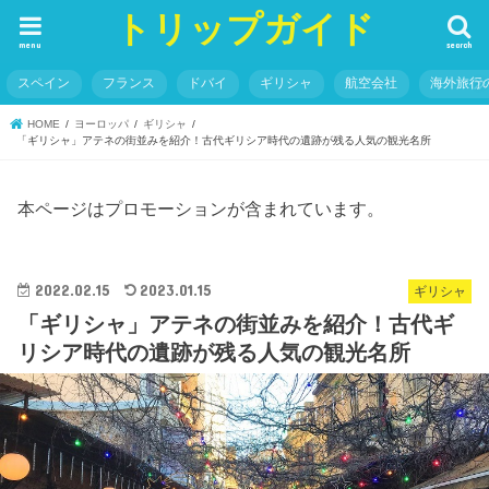
トリップガイド
menu
search
スペイン
フランス
ドバイ
ギリシャ
航空会社
海外旅行
HOME
ヨーロッパ
ギリシャ
「ギリシャ」アテネの街並みを紹介！古代ギリシア時代の遺跡が残る人気の観光名所
本ページはプロモーションが含まれています。
2022.02.15
2023.01.15
ギリシャ
「ギリシャ」アテネの街並みを紹介！古代ギ
リシア時代の遺跡が残る人気の観光名所