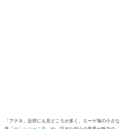
「アテネ」近郊にも見どころが多く、エーゲ海の小さな
島「
サントリーニ島
」や、巨大な岩山の風景が魅力の