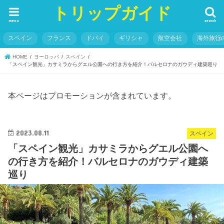
トリップガイド
menu
search
スペイン
フランス
ドバイ
ギリシャ
航空会社
海外旅行
HOME
ヨーロッパ
スペイン
「スペイン観光」カサミラからグエル公園への行き方を紹介！バルセロナのガウディ建築巡り
本ページはプロモーションが含まれています。
2023.08.11
スペイン
「スペイン観光」カサミラからグエル公園へ
の行き方を紹介！バルセロナのガウディ建築
巡り