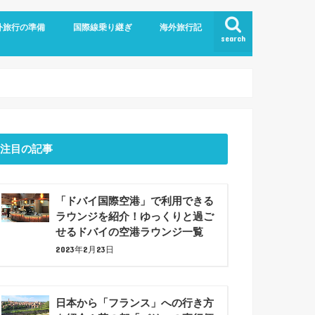
外旅行の準備
国際線乗り継ぎ
海外旅行記
search
航空
ム
旅行の持ち物
での暇つぶしアイデア7選！
ジットカード
ショナルツアー
プラン
ドバイ乗り継ぎ
バルセロナ観光(2023年6月)
注目の記事
「ドバイ国際空港」で利用できる
ラウンジを紹介！ゆっくりと過ご
せるドバイの空港ラウンジ一覧
2023年2月23日
日本から「フランス」への行き方