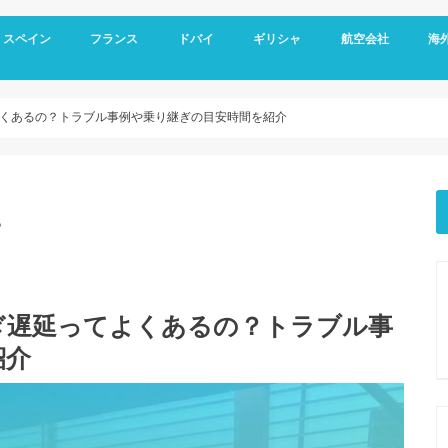
スペイン
フランス
ドバイ
ギリシャ
航空会社
海
スペイン基本情報
バルセロナ旅行
グラナダ
コルドバ
アンダルシア地方
セビリア
マドリード
フランス基本情報
リヨン観光
トゥールーズ旅行
ニース旅行
南フランス旅行
ドバイ空港
ドバイ基本情報
オールドドバイ
ダウンタウン
ドバイマリーナ
デザートサファリ
ドバイメトロ
ドバイ 新しい観光スポット
ドバイ ホテル選び
アテネ観光
サントリーニ島 観光
メテオラ観光
エミレーツ航空
スカイエクスプレス
マイレージプログラ
海外
空港
クレ
オプ
観光
くあるの？トラブル事例や乗り継ぎの目安時間を紹介
。
ぎ遅延ってよくあるの？トラブル事
紹介