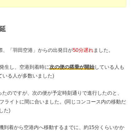
延
際、「羽田空港」からの出発日が
50分遅れ
ました。
が発生し、空港到着時に
次の便の搭乗が開始
している人も
ている人が多数いました)
あったのですが、次の便が予定時刻通りで進行したのと、
のフライトに間に合いました。(同じコンコース内の移動だ
した)
機到着から空港内へ移動するまでに、約15分くらいかか