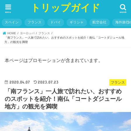
トリップガイド
menu
search
スペイン
フランス
ドバイ
ギリシャ
航空会社
海外旅行
HOME
ヨーロッパ
フランス
「南フランス」一人旅で訪れたい、おすすめのスポットを紹介！南仏「コートダジュール地
方」の観光を満喫
本ページはプロモーションが含まれています。
2020.04.07
2023.07.23
フランス
「南フランス」一人旅で訪れたい、おすすめ
のスポットを紹介！南仏「コートダジュール
地方」の観光を満喫