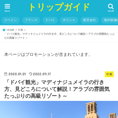
トリップガイド
menu
search
スペイン
フランス
ドバイ
ギリシャ
航空会社
海外旅行
HOME
中東
「ドバイ観光」マディナジュメイラの行き方、見どころについて解説！アラブの雰囲気たっぷ
りの高級リゾート～
本ページはプロモーションが含まれています。
2020.01.01
2022.09.17
中東
「ドバイ観光」マディナジュメイラの行き
方、見どころについて解説！アラブの雰囲気
たっぷりの高級リゾート～