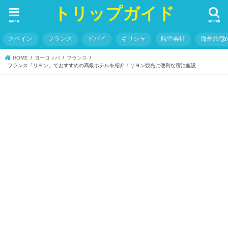
トリップガイド
menu
search
スペイン
フランス
ドバイ
ギリシャ
航空会社
海外旅行
HOME
ヨーロッパ
フランス
フランス「リヨン」でおすすめの高級ホテルを紹介！リヨン観光に便利な宿泊施設