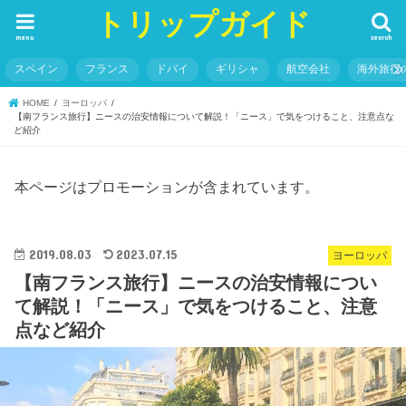
トリップガイド
menu
search
スペイン
フランス
ドバイ
ギリシャ
航空会社
海外旅行
HOME
ヨーロッパ
【南フランス旅行】ニースの治安情報について解説！「ニース」で気をつけること、注意点な
ど紹介
本ページはプロモーションが含まれています。
2019.08.03
2023.07.15
ヨーロッパ
【南フランス旅行】ニースの治安情報につい
て解説！「ニース」で気をつけること、注意
点など紹介