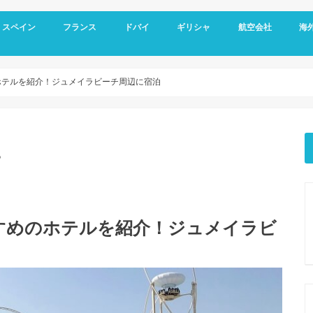
スペイン
フランス
ドバイ
ギリシャ
航空会社
海
スペイン基本情報
バルセロナ旅行
グラナダ
コルドバ
アンダルシア地方
セビリア
マドリード
フランス基本情報
リヨン観光
トゥールーズ旅行
ニース旅行
南フランス旅行
ドバイ空港
ドバイ基本情報
オールドドバイ
ダウンタウン
ドバイマリーナ
デザートサファリ
ドバイメトロ
ドバイ 新しい観光スポット
ドバイ ホテル選び
アテネ観光
サントリーニ島 観光
メテオラ観光
エミレーツ航空
スカイエクスプレス
マイレージプログラ
海外
空港
クレ
オプ
観光
ホテルを紹介！ジュメイラビーチ周辺に宿泊
。
すめのホテルを紹介！ジュメイラビ