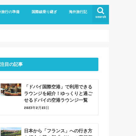
外旅行の準備
国際線乗り継ぎ
海外旅行記
search
航空
ム
旅行の持ち物
での暇つぶしアイデア7選！
ジットカード
ショナルツアー
プラン
ドバイ乗り継ぎ
バルセロナ観光(2023年6月)
注目の記事
「ドバイ国際空港」で利用できる
ラウンジを紹介！ゆっくりと過ご
せるドバイの空港ラウンジ一覧
2023年2月23日
日本から「フランス」への行き方